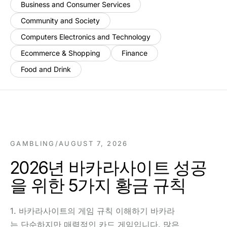
Business and Consumer Services
Community and Society
Computers Electronics and Technology
Ecommerce & Shopping
Finance
Food and Drink
GAMBLING
/
AUGUST 7, 2026
2026년 바카라사이트 성공
을 위한 5가지 황금 규칙
1. 바카라사이트의 게임 규칙 이해하기 바카라
는 단순하지만 매력적인 카드 게임입니다. 많은