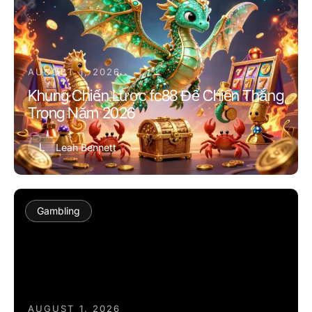
AUGUST 1, 2026
Khung Chiến Lược fc88 Để Chiến Thắng
Trong Năm 2026
L
Leah Bennett
Gambling
AUGUST 1, 2026