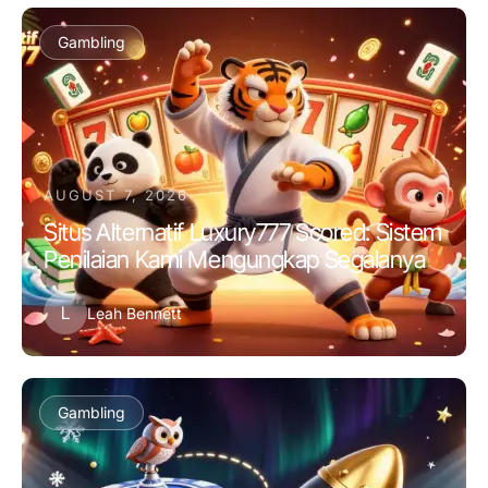
Gambling
AUGUST 7, 2026
Situs Alternatif Luxury777 Scored: Sistem
Penilaian Kami Mengungkap Segalanya
L
Leah Bennett
Gambling