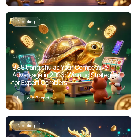
Gambling
AUGUST 2, 2026
Bj88 trang chủ as Your Competitive
Advantage in 2026: Winning Strategies
for Expert Gamblers
L
Leah Bennett
Gambling