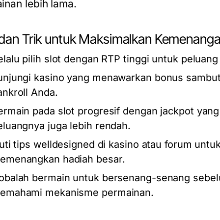
inan lebih lama.
 dan Trik untuk Maksimalkan Kemenang
elalu pilih slot dengan RTP tinggi untuk peluan
unjungi kasino yang menawarkan bonus sambut
ankroll Anda.
ermain pada slot progresif dengan jackpot yang l
eluangnya juga lebih rendah.
kuti tips welldesigned di kasino atau forum un
emenangkan hadiah besar.
obalah bermain untuk bersenang-senang sebe
emahami mekanisme permainan.