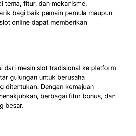
 tema, fitur, dan mekanisme,
rik bagi baik pemain pemula maupun
slot online dapat memberikan
 dari mesin slot tradisional ke platform
tar gulungan untuk berusaha
g ditentukan. Dengan kemajuan
 menakjubkan, berbagai fitur bonus, dan
g besar.