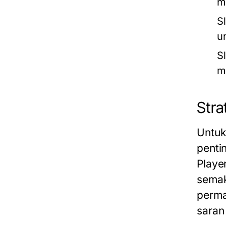
m
S
u
S
m
Stra
Untuk
penti
Playe
semak
perma
saran