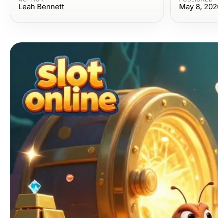
Leah Bennett
May 8, 202