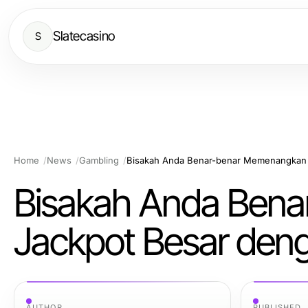
Slatecasino
S
Home
News
Gambling
Bisakah Anda Ben
Jackpot Besar denga
AUTHOR
PUBLISHED