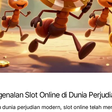
enalan Slot Online di Dunia Perjud
 dunia perjudian modern,
slot online
telah men