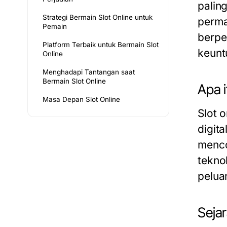
palin
Strategi Bermain Slot Online untuk
perma
Pemain
berpe
Platform Terbaik untuk Bermain Slot
keunt
Online
Menghadapi Tantangan saat
Bermain Slot Online
Apa i
Masa Depan Slot Online
Slot 
digit
menco
tekno
pelua
Seja