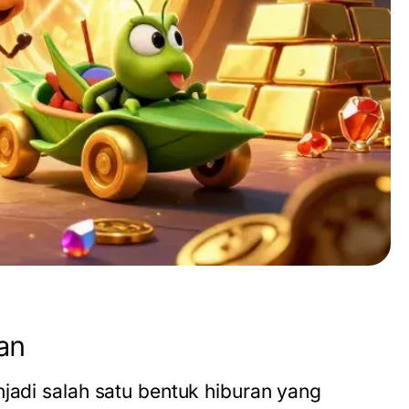
ian
jadi salah satu bentuk hiburan yang