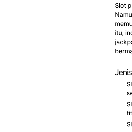
Slot 
Namun
memun
itu, i
jackp
berma
Jenis
Sl
s
S
f
S