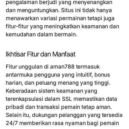
pengalaman berjudi yang menyenangkan
dan menguntungkan. Situs ini tidak hanya
menawarkan variasi permainan tetapi juga
fitur-fitur yang meningkatkan keamanan dan
kemudahan dalam bermain.
Ikhtisar Fitur dan Manfaat
Fitur unggulan di aman788 termasuk
antarmuka pengguna yang intuitif, bonus
harian, dan peluang menang yang tinggi.
Keberadaan sistem keamanan yang
terenkapsulasi dalam SSL memastikan data
pribadi dan transaksi pemain tetap aman.
Selain itu, dukungan pelanggan yang tersedia
24/7 memberikan rasa nyaman bagi pemain