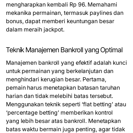
mengharapkan kembali Rp 96. Memahami
mekanika permainan, termasuk paylines dan
bonus, dapat memberi keuntungan besar
dalam meraih jackpot.
Teknik Manajemen Bankroll yang Optimal
Manajemen bankroll yang efektif adalah kunci
untuk permainan yang berkelanjutan dan
menghindari kerugian besar. Pertama,
pemain harus menetapkan batasan taruhan
harian dan tidak melebihi batas tersebut.
Menggunakan teknik seperti ‘flat betting’ atau
‘percentage betting’ memberikan kontrol
yang lebih besar atas bankroll. Menetapkan
batas waktu bermain juga penting, agar tidak