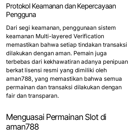
Protokol Keamanan dan Kepercayaan
Pengguna
Dari segi keamanan, penggunaan sistem
keamanan Multi-layered Verification
memastikan bahwa setiap tindakan transaksi
dilakukan dengan aman. Pemain juga
terbebas dari kekhawatiran adanya penipuan
berkat lisensi resmi yang dimiliki oleh
aman788, yang memastikan bahwa semua
permainan dan transaksi dilakukan dengan
fair dan transparan.
Menguasai Permainan Slot di
aman788