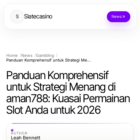
Slatecasino
S
News
Home
News
Gambling
Panduan Komprehensif untuk Strategi Menang di aman788: Kuasai Permainan Slot Anda untuk 2026
Panduan Komprehensif
untuk Strategi Menang di
aman788: Kuasai Permainan
Slot Anda untuk 2026
AUTHOR
Leah Bennett