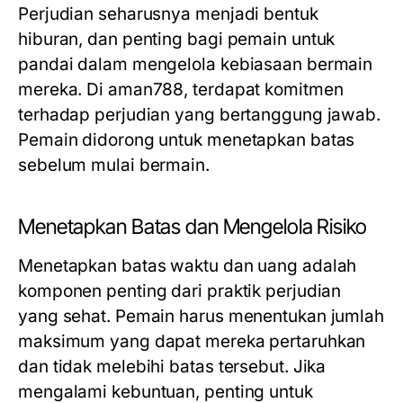
Perjudian seharusnya menjadi bentuk
hiburan, dan penting bagi pemain untuk
pandai dalam mengelola kebiasaan bermain
mereka. Di aman788, terdapat komitmen
terhadap perjudian yang bertanggung jawab.
Pemain didorong untuk menetapkan batas
sebelum mulai bermain.
Menetapkan Batas dan Mengelola Risiko
Menetapkan batas waktu dan uang adalah
komponen penting dari praktik perjudian
yang sehat. Pemain harus menentukan jumlah
maksimum yang dapat mereka pertaruhkan
dan tidak melebihi batas tersebut. Jika
mengalami kebuntuan, penting untuk