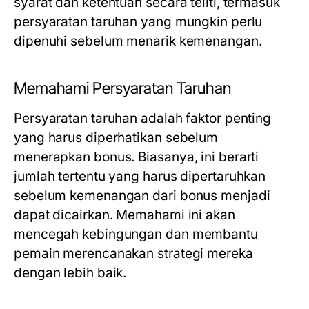
syarat dan ketentuan secara teliti, termasuk
persyaratan taruhan yang mungkin perlu
dipenuhi sebelum menarik kemenangan.
Memahami Persyaratan Taruhan
Persyaratan taruhan adalah faktor penting
yang harus diperhatikan sebelum
menerapkan bonus. Biasanya, ini berarti
jumlah tertentu yang harus dipertaruhkan
sebelum kemenangan dari bonus menjadi
dapat dicairkan. Memahami ini akan
mencegah kebingungan dan membantu
pemain merencanakan strategi mereka
dengan lebih baik.